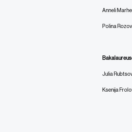
Anneli Marhel
Polina Rozova
Bakalaureus
Julia Rubtsov
Ksenija Frolo