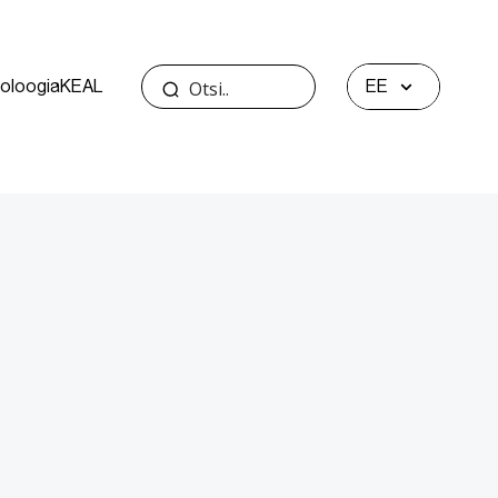
oloogia
KEAL
EE