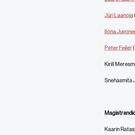
Jüri Laanoja
Ilona Juvone
Peter Feiler
(
Kirill Meresm
Snehasmita Je
Magistrandid
Kaarin Ratas 