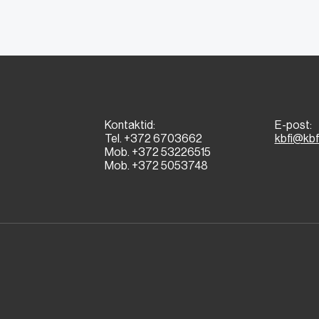
Kontaktid:
E-post:
Tel. +372 6703662
kbfi@kbf
Mob. +372 53226515
Mob. +372 5053748