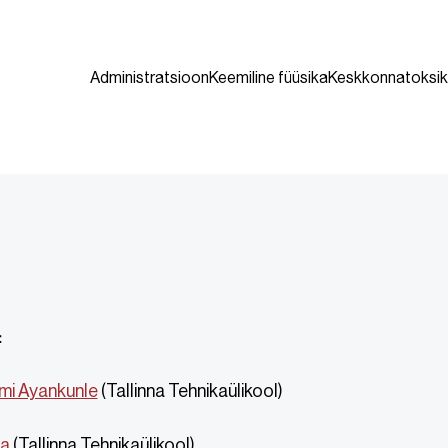
Administratsioon
Keemiline füüsika
Keskkonnatoksik
:
mi Ayankunle
(Tallinna Tehnikaülikool)
ma
(Tallinna Tehnikaülikool)