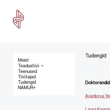
Tudengid
Meist
Teadustöö
Teenused
Töötajad
Tudengid
Doktorandid
NAMUR+
Ayankoya Ye
Laura Kaar