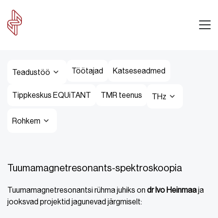
Töötajad
Katseseadmed
Teadustöö
Tippkeskus EQUiTANT
TMR teenus
THz
Rohkem
Tuumamagnetresonants-spektroskoopia
Tuumamagnetresonantsi rühma juhiks on
dr Ivo Heinmaa
ja
jooksvad projektid jagunevad järgmiselt: