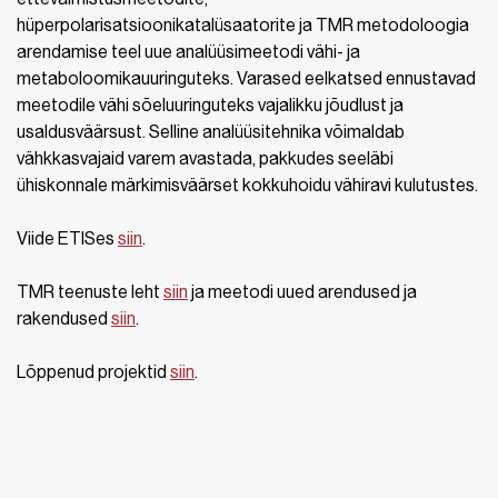
hüperpolarisatsioonikatalüsaatorite ja TMR metodoloogia
arendamise teel uue analüüsimeetodi vähi- ja
metaboloomikauuringuteks. Varased eelkatsed ennustavad
meetodile vähi sõeluuringuteks vajalikku jõudlust ja
usaldusväärsust. Selline analüüsitehnika võimaldab
vähkkasvajaid varem avastada, pakkudes seeläbi
ühiskonnale märkimisväärset kokkuhoidu vähiravi kulutustes.
Viide ETISes
siin
.
TMR teenuste leht
siin
ja meetodi uued arendused ja
rakendused
siin
.
Lõppenud projektid
siin
.