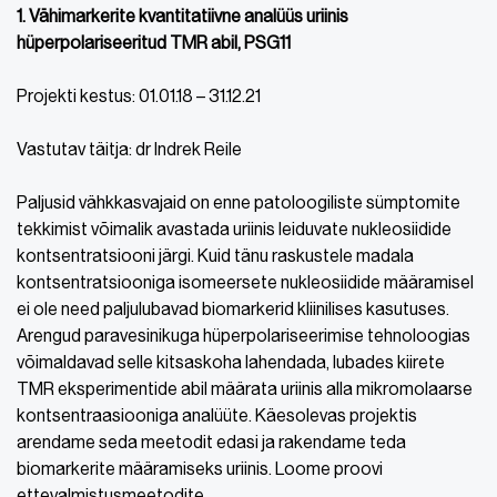
1. Vähimarkerite kvantitatiivne analüüs uriinis
hüperpolariseeritud TMR abil, PSG11
Projekti kestus: 01.01.18 – 31.12.21
Vastutav täitja: dr Indrek Reile
Paljusid vähkkasvajaid on enne patoloogiliste sümptomite
tekkimist võimalik avastada uriinis leiduvate nukleosiidide
kontsentratsiooni järgi. Kuid tänu raskustele madala
kontsentratsiooniga isomeersete nukleosiidide määramisel
ei ole need paljulubavad biomarkerid kliinilises kasutuses.
Arengud paravesinikuga hüperpolariseerimise tehnoloogias
võimaldavad selle kitsaskoha lahendada, lubades kiirete
TMR eksperimentide abil määrata uriinis alla mikromolaarse
kontsentraasiooniga analüüte. Käesolevas projektis
arendame seda meetodit edasi ja rakendame teda
biomarkerite määramiseks uriinis. Loome proovi
ettevalmistusmeetodite,