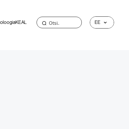
oloogia
KEAL
EE