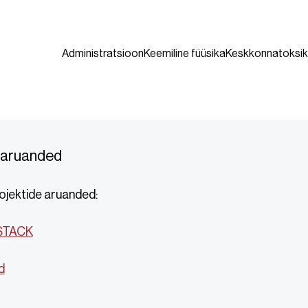
Administratsioon
Keemiline füüsika
Keskkonnatoksik
 aruanded
jektide aruanded:
LSTACK
d