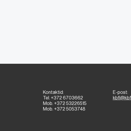
Kontaktid:
E-post:
Tel. +372 6703662
kbfi@kbf
Mob. +372 53226515
Mob. +372 5053748