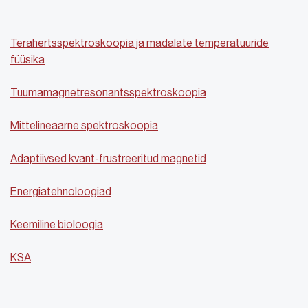
Terahertsspektroskoopia ja madalate temperatuuride
füüsika
Tuumamagnetresonantsspektroskoopia
Mittelineaarne spektroskoopia
Adaptiivsed kvant-frustreeritud magnetid
Energiatehnoloogiad
Keemiline bioloogia
KSA