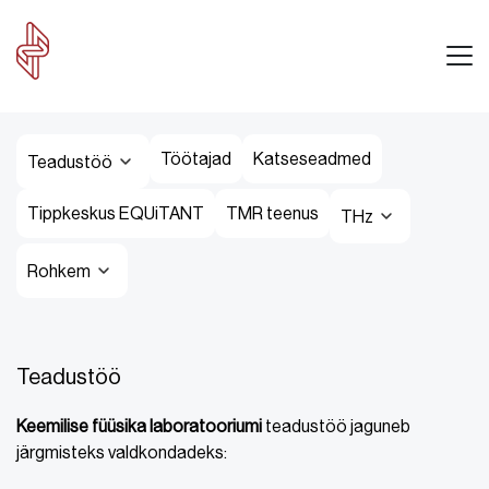
Töötajad
Katseseadmed
Teadustöö
Tippkeskus EQUiTANT
TMR teenus
THz
Rohkem
Teadustöö
Keemilise füüsika laboratooriumi
teadustöö jaguneb
järgmisteks valdkondadeks: