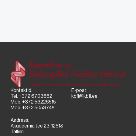
Kontaktid:
E-post:
Tel. +372 6703662
kbfi@kbfi.ee
Mob. +372 53226515
Mob. +372 5053748
Aadress:
Akadeemia tee 23, 12618
Tallinn