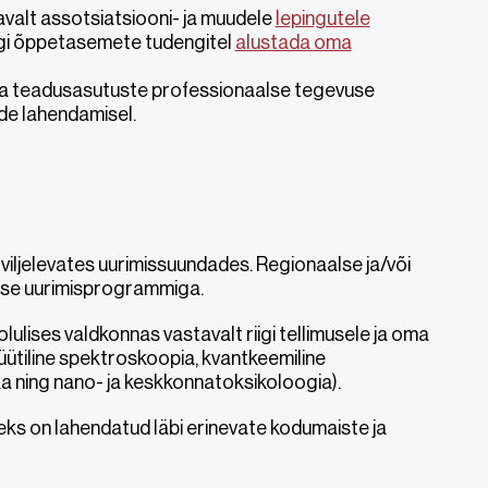
valt assotsiatsiooni- ja muudele
lepingutele
igi õppetasemete tudengitel
alustada oma
te ja teadusasutuste professionaalse tegevuse
de lahendamisel.
 viljelevates uurimissuundades. Regionaalse ja/või
ise uurimisprogrammiga.
lulises valdkonnas vastavalt riigi tellimusele ja oma
ütiline spektroskoopia, kvantkeemiline
ka ning nano- ja keskkonnatoksikoloogia).
seks on lahendatud läbi erinevate kodumaiste ja