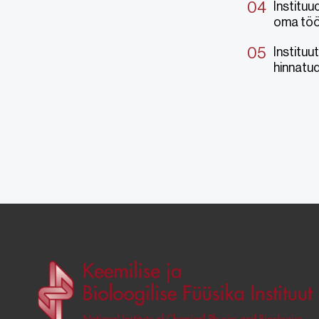
Instituu
oma tööt
Instituu
hinnatud