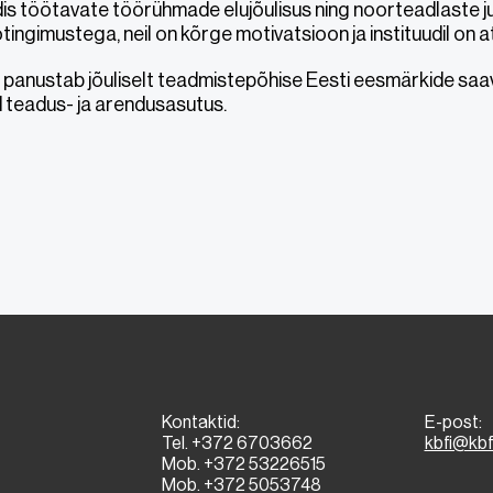
dis töötavate töörühmade elujõulisus ning noorteadlaste ju
ingimustega, neil on kõrge motivatsioon ja instituudil on
t panustab jõuliselt teadmistepõhise Eesti eesmärkide saa
 teadus- ja arendusasutus.
Kontaktid:
E-post:
Tel. +372 6703662
kbfi@kbf
Mob. +372 53226515
Mob. +372 5053748