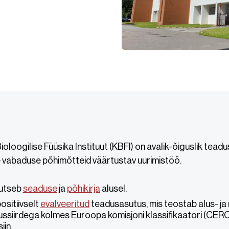
Bioloogilise Füüsika Instituut (KBFI) on avalik-õiguslik tea
 vabaduse põhimõtteid väärtustav uurimistöö.
utseb
seaduse
ja
põhikirja
alusel.
ositiivselt
evalveeritud
teadusasutus, mis teostab alus- j
ussiirdega kolmes Euroopa komisjoni klassifikaatori (CER
iin.