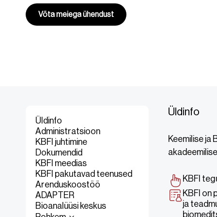
Võta meiega ühendust
Üldinfo
Üldinfo
Administratsioon
Keemilise ja 
KBFI juhtimine
akadeemilise
Dokumendid
KBFI meedias
KBFI pakutavad teenused
KBFI teg
Arenduskoostöö
KBFI on p
ADAPTER
ja teadm
Bioanalüüsi keskus
biomedits