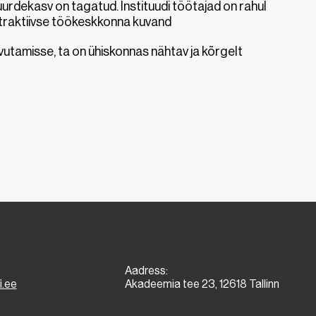
urdekasv on tagatud. Instituudi töötajad on rahul
 atraktiivse töökeskkonna kuvand
vutamisse, ta on ühiskonnas nähtav ja kõrgelt
Aadress:
i.ee
Akadeemia tee 23, 12618 Tallinn