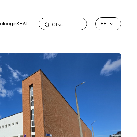
oloogia
KEAL
EE