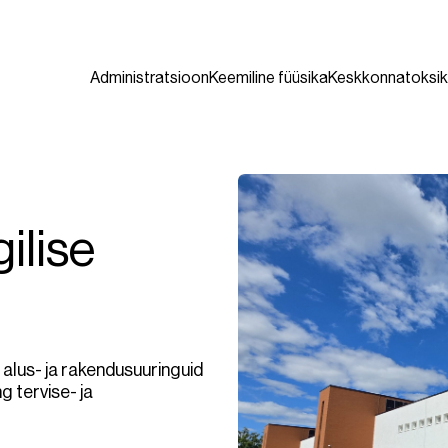
Administratsioon
Keemiline füüsika
Keskkonnatoksik
ilise
 alus- ja rakendusuuringuid
g tervise- ja