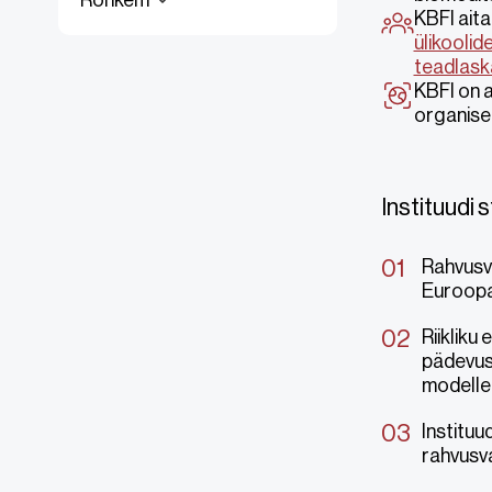
Rohkem
KBFI ait
ülikoolid
teadlask
KBFI on a
organise
Instituudi
Rahvusva
Euroopa
Riikliku
pädevuse
modellee
Instituu
rahvusva