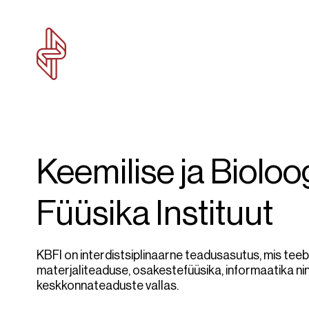
Keemilise ja Bioloog
Füüsika Instituut
KBFI on interdistsiplinaarne teadusasutus, mis teeb
materjaliteaduse, osakestefüüsika, informaatika nin
keskkonnateaduste vallas.