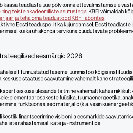
ab kaasa teadlaste uue põlvkonna ettevalmistamisele vasta
e ning teiste akadeemiliste asutustega
. KBFI võimaldab kõ
arjääri ja teha oma teadustööd KBFI laborites
.
ktiivne Eesti teaduspoliitika kujundamisel, Eesti teadlas
erimisel kui ka ühiskonda tervikuna puudutavate probleemi
 strateegilised eesmärgid 2026
heliselt tunnustatud tasemel uurimistöö kõigis instituudis
 keskuse staatuse saavutamine vähemalt kahe strateegil
 ekspertkeskuse ülesande täitmine vähemalt kahes riiklikult o
le: elementaarosakeste füüsika, tuumaenergeetika, analü
rimine, funktsionaalsed materjalid (k.a. vesinikuenergeeti
di kestlik finantseerimine visiooni ja eesmärkide saavutami
heliste rahastamisallikate ja ‑instrumentide.