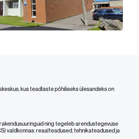
duskeskus, kus teadlaste põhiliseks ülesandeks on
a rakendusuuringuid ning tegeleb arendustegevuse
CS) valdkonnas: reaalteadused, tehnikateadused ja