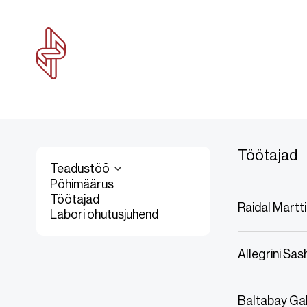
Töötajad
Teadustöö
Põhimäärus
Töötajad
Raidal Martt
Labori ohutusjuhend
Allegrini Sa
Baltabay Ga