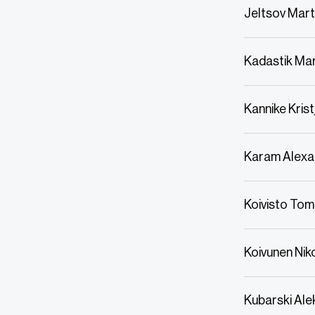
Jeltsov Mart
Kadastik Ma
Kannike Kris
Karam Alexa
Koivisto Tomi
Koivunen Nik
Kubarski Ale