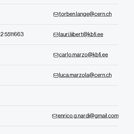
torben.lange@cern.ch
2 5511663
lauri.liibert@kbfi.ee
carlo.marzo@kbfi.ee
luca.marzola@cern.ch
enrico.g.nardi@gmail.com