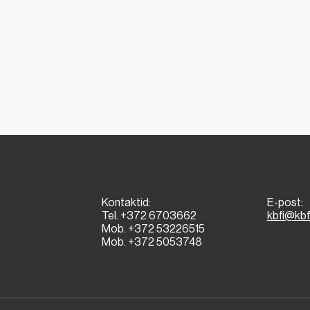
Kontaktid:
E-post:
Tel. +372 6703662
kbfi@kbf
Mob. +372 53226515
Mob. +372 5053748