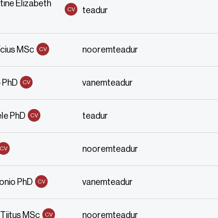
tine Elizabeth
teadur
CV
ícius MSc
nooremteadur
CV
 PhD
vanemteadur
CV
ele PhD
teadur
CV
nooremteadur
CV
onio PhD
vanemteadur
CV
 Tiitus MSc
nooremteadur
CV