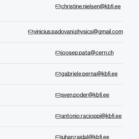
christine.nielsen@kbfi.ee
vinicius.padovani.physics@gmail.com
joosep.pata@cern.ch
gabriele.perna@kbfi.ee
sven.poder@kbfi.ee
antonio.racioppi@kbfi.ee
juhan.raidal@kbfi.ee