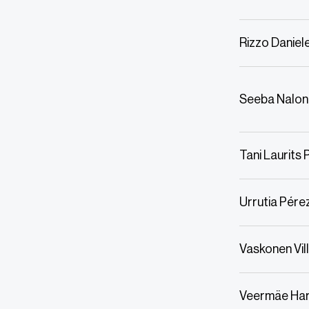
Rizzo Daniel
Seeba Nalo
Tani Laurits
Urrutia Pére
Vaskonen Vil
Veermäe Har