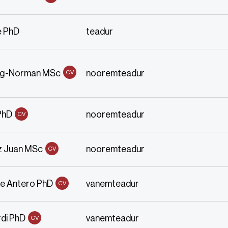
e PhD
teadur
ng-Norman MSc
nooremteadur
CV
 PhD
nooremteadur
CV
z Juan MSc
nooremteadur
CV
le Antero PhD
vanemteadur
CV
di PhD
vanemteadur
CV