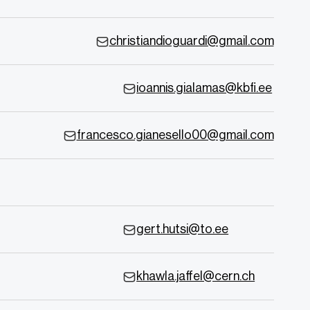
christiandioguardi@gmail.com
ioannis.gialamas@kbfi.ee
francesco.gianesello00@gmail.com
gert.hutsi@to.ee
khawla.jaffel@cern.ch