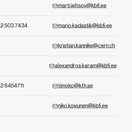
marti.jeltsov@kbfi.ee
2 503 7434
mario.kadastik@kbfi.ee
kristjan.kannike@cern.ch
alexandros.karam@kbfi.ee
2 6454711
timoko@kth.se
niko.koivunen@kbfi.ee