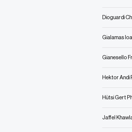
Dioguardi Ch
Gialamas Ioa
Gianesello 
Hektor Andi
Hütsi Gert P
Jaffel Khawl