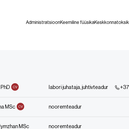
Administratsioon
Keemiline füüsika
Keskkonnatoksik
i PhD
labori juhataja, juhtivteadur
+37
CV
sha MSc
nooremteadur
CV
lymzhan MSc
nooremteadur