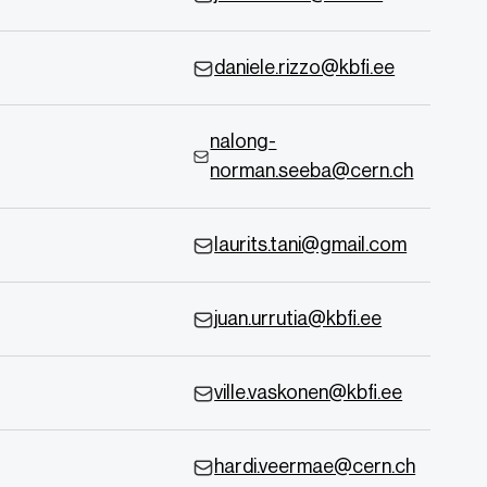
daniele.rizzo@kbfi.ee
nalong-
norman.seeba@cern.ch
laurits.tani@gmail.com
juan.urrutia@kbfi.ee
ville.vaskonen@kbfi.ee
hardi.veermae@cern.ch