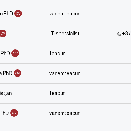
n PhD
vanemteadur
CV
IT-spetsialist
+37
CV
 PhD
teadur
CV
a PhD
vanemteadur
CV
stjan
teadur
 PhD
vanemteadur
CV