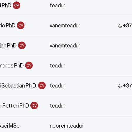
i PhD
teadur
CV
rio PhD
vanemteadur
+37
CV
tjan PhD
vanemteadur
CV
ndros PhD
teadur
CV
 Sebastian Ph.D.
teadur
+37
CV
o Petteri PhD
teadur
CV
ksei MSc
nooremteadur