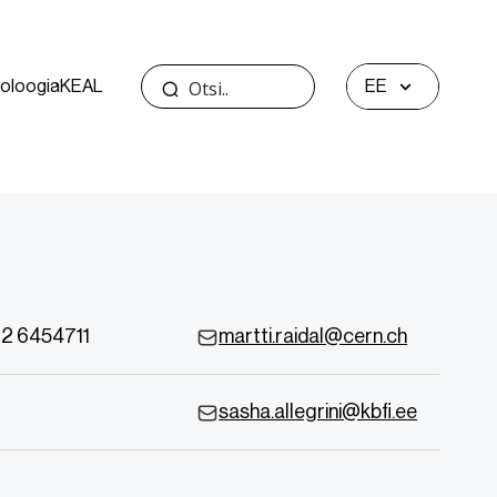
oloogia
KEAL
EE
2 6454711
martti.raidal@cern.ch
sasha.allegrini@kbfi.ee