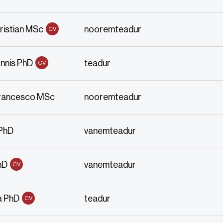
ristian MSc
nooremteadur
CV
nnis PhD
teadur
CV
Francesco MSc
nooremteadur
 PhD
vanemteadur
hD
vanemteadur
CV
a PhD
teadur
CV