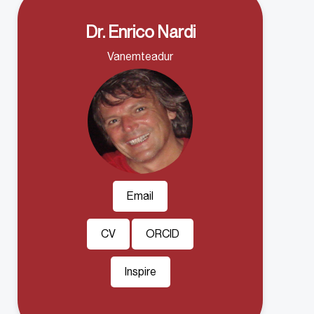
Dr. Enrico Nardi
Vanemteadur
Email
CV
ORCID
Inspire