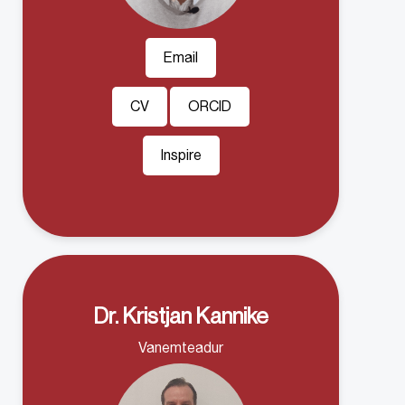
Email
CV
ORCID
Inspire
Dr. Kristjan Kannike
Vanemteadur