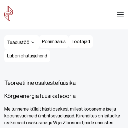
Põhimäärus
Töötajad
Teadustöö
Labori ohutusjuhend
Teoreetiline osakestefüüsika
Kõrge energia füüsikateooria
Me tunneme küllalt hästi osakesi, millest koosneme ise ja
koosnevad meid ümbritsevad asjad. Kiirendites on leitud ka
raskemaid osakesi nagu W ja Z bosonid, mida ennustas