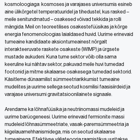
kosmoloogiaga: kosmoses ja varajases universumis esineb
aine ülikõrgetel temperatuuridel ja tihedustel, kus rasked –
meile senitundmatud – osakesed võivad tekkida ja rolli
mängida. Meil on teoreetilises osakestefüüsikas ja kõrge
energia fenomenoloogias laialdased huvid. Uurime erinevaid
tumeaine kandidaate aksiontumeainest nõrgalt
interakteeruvate raskete osakeste (WIMP) ja ürgsete
mustade aukudeni. Kuna tume sektor võib olla sama
keeruline kui nähtav sektor, pakuvad meile huvi tumedad
footonid ja mitme skalaarse osakesega tumedad sektorid.
Käsitleme dünaamilist sümmeetriarikkumist tumeaine
mudelites ja uurime sellega seotud kosmilisi faasisiirdeid ja
varajase universumi gravitatsioonilainete signaale.
Arendame ka lõhnafüüsika ja neutriinomassi mudeleid ja
uurime barüogeneesi. Uurime erinevaid fermionite massi
mudeleid lõhnasümmeetriate, vasak-paremsümmeetria ja
kiigelauamehhanismidega, mis on seotud skalaarse
tumeainega. Efektiivse väljateooria raamistikus uuritakse