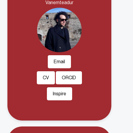
Vanemteadur
Email
CV
ORCID
Inspire