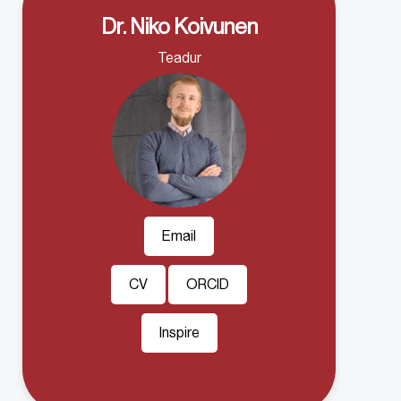
Dr. Niko Koivunen
Teadur
Email
CV
ORCID
Inspire