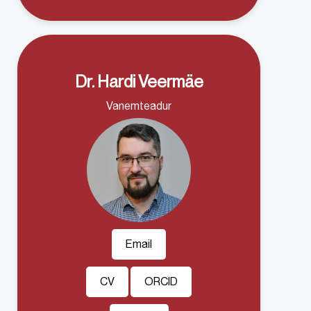
Dr. Hardi Veermäe
Vanemteadur
Email
CV
ORCID