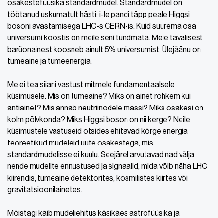
osakestefüüsika standardmudel. Standardmudel on
töötanud uskumatult hästi: i-le pandi täpp peale Higgsi
bosoni avastamisega LHC-s CERN-is. Kuid suurema osa
universumi koostis on meile seni tundmata. Meie tavalisest
barüonainest koosneb ainult 5% universumist. Ülejäänu on
tumeaine ja tumeenergia.
Me ei tea siiani vastust mitmele fundamentaalsele
küsimusele. Mis on tumeaine? Miks on ainet rohkem kui
antiainet? Mis annab neutriinodele massi? Miks osakesi on
kolm põlvkonda? Miks Higgsi boson on nii kerge? Neile
küsimustele vastuseid otsides ehitavad kõrge energia
teoreetikud mudeleid uute osakestega, mis
standardmudelisse ei kuulu. Seejärel arvutavad nad välja
nende mudelite ennustused ja signaalid, mida võib näha LHC
kiirendis, tumeaine detektorites, kosmilistes kiirtes või
gravitatsioonilainetes.
Mõistagi käib mudeliehitus käsikäes astrofüüsika ja