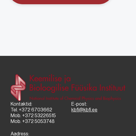
Kontaktid:
E-post:
Tel. +372 6703662
kbfi@kbfi.ee
Mob. +372 53226515
Mob. +372 5053748
Aadress: