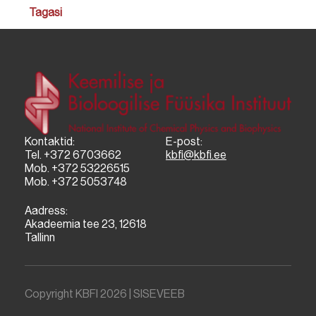
Tagasi
Kontaktid:
E-post:
Tel. +372 6703662
kbfi@kbfi.ee
Mob. +372 53226515
Mob. +372 5053748
Aadress:
Akadeemia tee 23, 12618
Tallinn
Copyright KBFI 2026 |
SISEVEEB