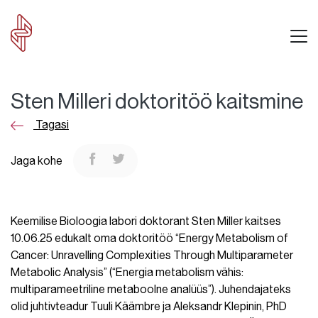
Sten Milleri doktoritöö kaitsmine
Tagasi
Jaga kohe
Keemilise Bioloogia labori doktorant Sten Miller kaitses
10.06.25 edukalt oma doktoritöö “Energy Metabolism of
Cancer: Unravelling Complexities Through Multiparameter
Metabolic Analysis” (“Energia metabolism vähis:
multiparameetriline metaboolne analüüs”). Juhendajateks
olid juhtivteadur Tuuli Käämbre ja Aleksandr Klepinin, PhD