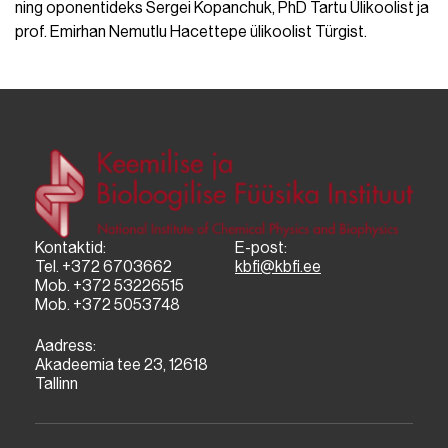
ning oponentideks Sergei Kopanchuk, PhD Tartu Ülikoolist ja
prof. Emirhan Nemutlu Hacettepe ülikoolist Türgist.
Kontaktid:
E-post:
Tel. +372 6703662
kbfi@kbfi.ee
Mob. +372 53226515
Mob. +372 5053748
Aadress:
Akadeemia tee 23, 12618
Tallinn