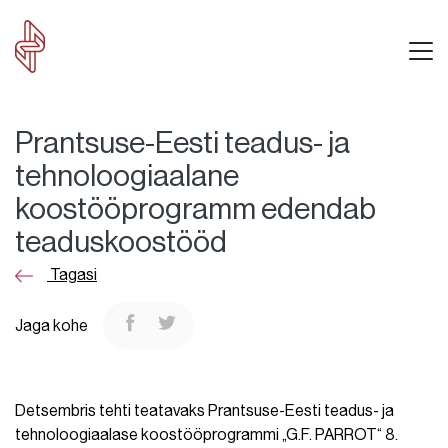
Prantsuse-Eesti teadus- ja
tehnoloogiaalane
koostööprogramm edendab
teaduskoostööd
Tagasi
Jaga kohe
Detsembris tehti teatavaks Prantsuse-Eesti teadus- ja
tehnoloogiaalase koostööprogrammi „G.F. PARROT“ 8.