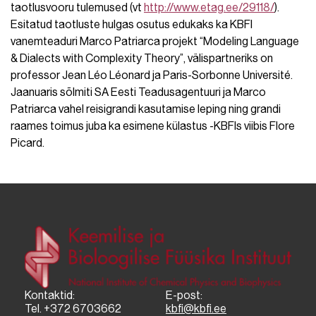
taotlusvooru tulemused (vt
http://www.etag.ee/29118/
).
Esitatud taotluste hulgas osutus edukaks ka KBFI
vanemteaduri Marco Patriarca projekt “Modeling Language
& Dialects with Complexity Theory”, välispartneriks on
professor Jean Léo Léonard ja Paris-Sorbonne Université.
Jaanuaris sõlmiti SA Eesti Teadusagentuuri ja Marco
Patriarca vahel reisigrandi kasutamise leping ning grandi
raames toimus juba ka esimene külastus -KBFIs viibis Flore
Picard.
Kontaktid:
E-post:
Tel. +372 6703662
kbfi@kbfi.ee