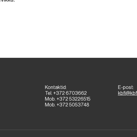
Kontaktid:
E-post:
Tel. +372 6703662
kbfi@kbf
Mob. +372 53226515
Mob. +372 5053748