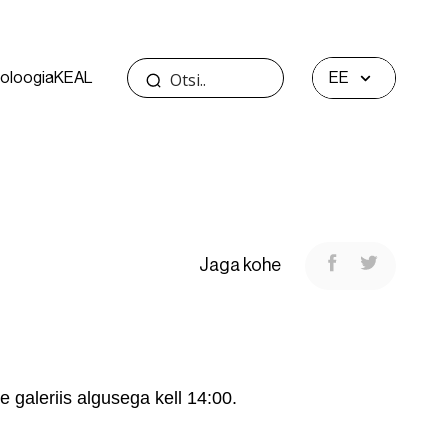
oloogia
KEAL
EE
Jaga kohe
 galeriis algusega kell 14:00.