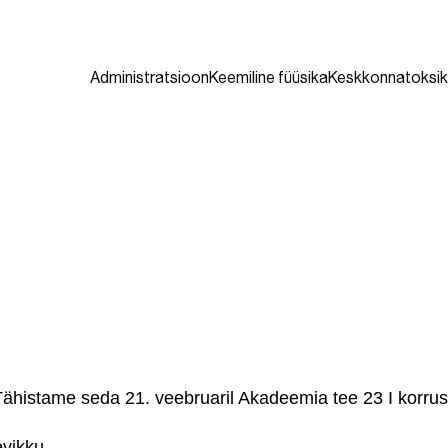
Administratsioon
Keemiline füüsika
Keskkonnatoksik
Tähistame seda 21. veebruaril Akadeemia tee 23 I korruse
evikku.