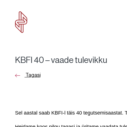
KBFI 40 – vaade tulevikku
Tagasi
Sel aastal saab KBFI-l täis 40 tegutsemisaastat. 
Heidame koos pilgu tagasi ja üritame vaadata tul