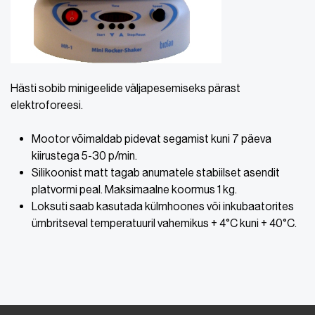
Hästi sobib minigeelide väljapesemiseks pärast
elektroforeesi.
Mootor võimaldab pidevat segamist kuni 7 päeva
kiirustega 5-30 p/min.
Silikoonist matt tagab anumatele stabiilset asendit
platvormi peal. Maksimaalne koormus 1 kg.
Loksuti saab kasutada külmhoones või inkubaatorites
ümbritseval temperatuuril vahemikus + 4°C kuni + 40°C.