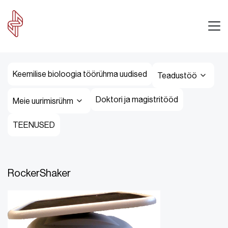
Keemilise bioloogia töörühma uudised
Teadustöö
Doktori ja magistritööd
Meie uurimisrühm
TEENUSED
RockerShaker