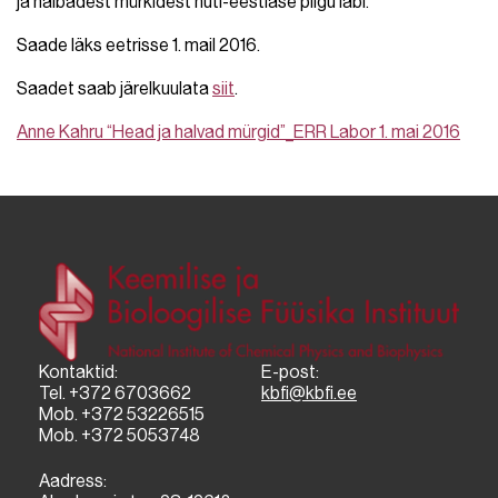
ja halbadest mürkidest nuti-eestlase pilgu läbi.
Saade läks eetrisse 1. mail 2016.
Saadet saab järelkuulata
siit
.
Anne Kahru “Head ja halvad mürgid”_ERR Labor 1. mai 2016
Kontaktid:
E-post:
Tel. +372 6703662
kbfi@kbfi.ee
Mob. +372 53226515
Mob. +372 5053748
Aadress: