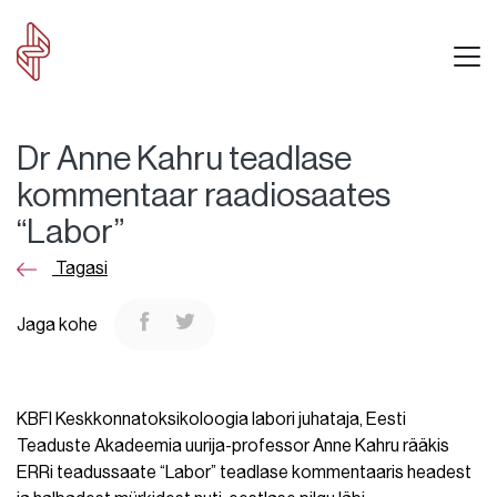
Dr Anne Kahru teadlase
kommentaar raadiosaates
“Labor”
Tagasi
Jaga kohe
KBFI Keskkonnatoksikoloogia labori juhataja, Eesti
Teaduste Akadeemia uurija-professor Anne Kahru rääkis
ERRi teadussaate “Labor” teadlase kommentaaris headest