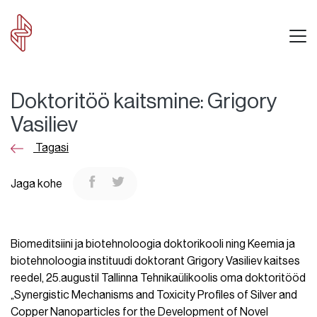
Doktoritöö kaitsmine: Grigory
Vasiliev
Tagasi
Jaga kohe
Biomeditsiini ja biotehnoloogia doktorikooli ning Keemia ja
biotehnoloogia instituudi doktorant Grigory Vasiliev kaitses
reedel, 25.augustil Tallinna Tehnikaülikoolis oma doktoritööd
„Synergistic Mechanisms and Toxicity Profiles of Silver and
Copper Nanoparticles for the Development of Novel