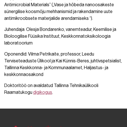
Antimicrobial Materials” („Vase ja hõbeda nanoosakeste
sünergilise koosmõju mehhanismid ja rakendamine uute
antimikroobsete materjalide arendamiseks “).
Juhendaja: Olesja Bondarenko, vanemteadur, Keemilise ja
Bioloogilise Füüsika Instituut, Keskkonnatoksikoloogia
laboratoorium
Oponendid: Vilma Petrikaite, professor, Leedu
Terviseteaduste Ülikool ja Kai Künnis-Beres, juhtivspetsialist,
Tallinna Keskkonna- ja Kommunaalamet, Haljastus- ja
keskkonnaosakond
Doktoritöö on avaldatud Tallinna Tehnikaülikooli
Raamatukogu
digikogus
.