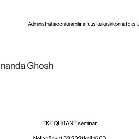
Administratsioon
Keemiline füüsika
Keskkonnatoksik
enanda Ghosh
TK EQUiTANT seminar
Neljapäev, 11.03.2021 kell 15.00