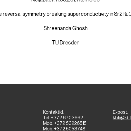
e reversal symmetry breaking superconductivity in Sr2RuO
Shreenanda Ghosh
TU Dresden
Kontaktid:
E-post:
Tel. +372 6703662
kbfi@kbf
Mob. +372 53226515
Mob. +372 5053748