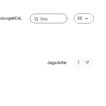
oloogia
KEAL
EE
Jaga kohe