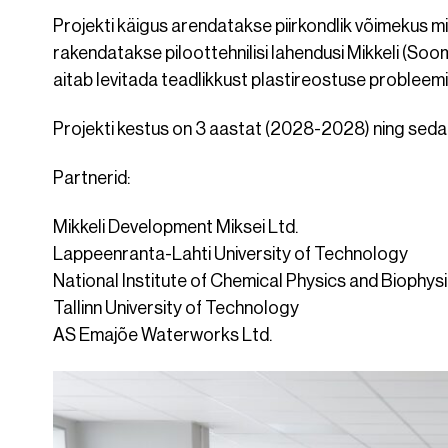
Projekti käigus arendatakse piirkondlik võimekus 
rakendatakse piloottehnilisi lahendusi Mikkeli (So
aitab levitada teadlikkust plastireostuse probleem
Projekti kestus on 3 aastat (2028-2028) ning seda
Partnerid:
Mikkeli Development Miksei Ltd.
Lappeenranta-Lahti University of Technology
National Institute of Chemical Physics and Biophys
Tallinn University of Technology
AS Emajõe Waterworks Ltd.