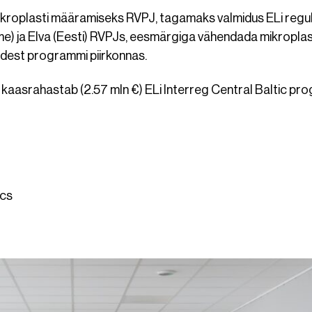
mikroplasti määramiseks RVPJ, tagamaks valmidus ELi regu
ome) ja Elva (Eesti) RVPJs, eesmärgiga vähendada mikropla
idest programmi piirkonnas.
 kaasrahastab (2.57 mln €) ELi Interreg Central Baltic pr
ics