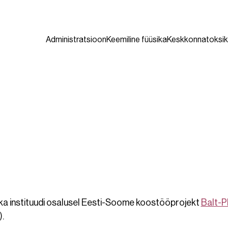
Administratsioon
Keemiline füüsika
Keskkonnatoksik
üsika instituudi osalusel Eesti-Soome koostööprojekt
Balt-P
.