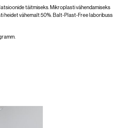
latsioonide täitmiseks. Mikroplasti vähendamiseks
sti heidet vähemalt 50%. Balt-Plast-Free laboribuss
ogramm.