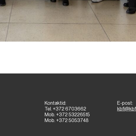
Kontaktid:
E-post:
Tel. +372 6703662
kbfi@kbf
Mob. +372 53226515
Mob. +372 5053748