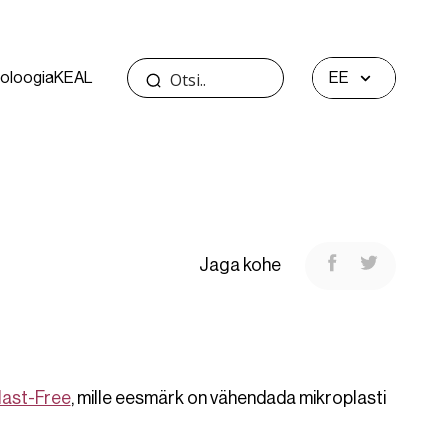
oloogia
KEAL
EE
Jaga kohe
last-Free
, mille eesmärk on vähendada mikroplasti