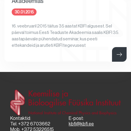
Akadeemias
30.01.2015
16. veebruaril 2015 täitus 35 aastat KBFI algusest. Sel
päeval toimus Eesti Teaduste Akadeemia saalis KBFI 35.
aastapäevale pühendatud seminar, kus peeti
ettekandeid ja arutleti KBFI tegevusest
Kontaktid:
E-post:
Tel. +372 6703662
kbfi@kbfi.ee
Mob. +372 53226515