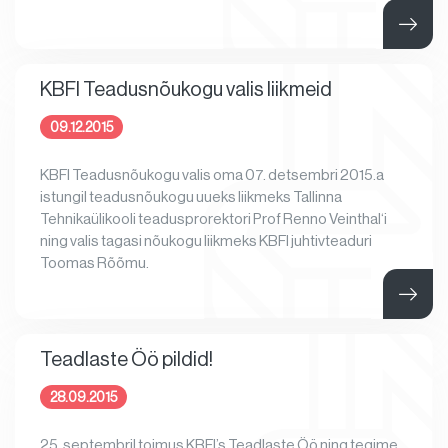
KBFI Teadusnõukogu valis liikmeid
09.12.2015
KBFI Teadusnõukogu valis oma 07. detsembri 2015.a
istungil teadusnõukogu uueks liikmeks Tallinna
Tehnikaülikooli teadusprorektori Prof Renno Veinthal‘i
ning valis tagasi nõukogu liikmeks KBFI juhtivteaduri
Toomas Rõõmu.
Teadlaste Öö pildid!
28.09.2015
25. septembril toimus KBFI’s Teadlaste Öö ning tegime