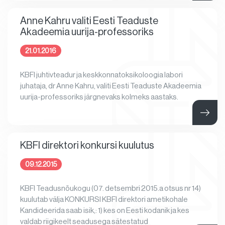
Anne Kahru valiti Eesti Teaduste
Akadeemia uurija-professoriks
21.01.2016
KBFI juhtivteadur ja keskkonnatoksikoloogia labori
juhataja, dr Anne Kahru, valiti Eesti Teaduste Akadeemia
uurija-professoriks järgnevaks kolmeks aastaks.
KBFI direktori konkursi kuulutus
09.12.2015
KBFI Teadusnõukogu (07. detsembri 2015.a otsus nr 14)
kuulutab välja KONKURSI KBFI direktori ametikohale
Kandideerida saab isik,: 1) kes on Eesti kodanik ja kes
valdab riigikeelt seadusega sätestatud