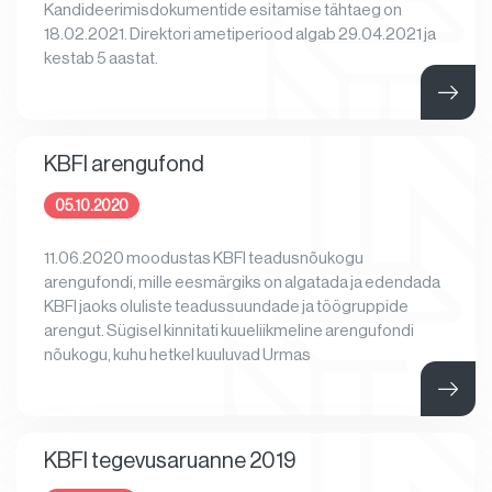
Kandideerimisdokumentide esitamise tähtaeg on
18.02.2021. Direktori ametiperiood algab 29.04.2021 ja
kestab 5 aastat.
KBFI arengufond
05.10.2020
11.06.2020 moodustas KBFI teadusnõukogu
arengufondi, mille eesmärgiks on algatada ja edendada
KBFI jaoks oluliste teadussuundade ja töögruppide
arengut. Sügisel kinnitati kuueliikmeline arengufondi
nõukogu, kuhu hetkel kuuluvad Urmas
KBFI tegevusaruanne 2019