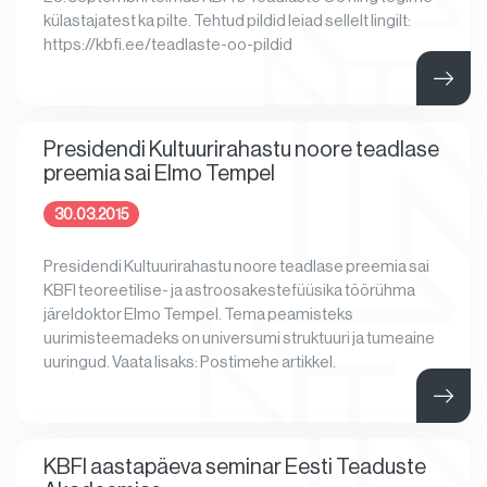
külastajatest ka pilte. Tehtud pildid leiad sellelt lingilt:
https://kbfi.ee/teadlaste-oo-pildid
Presidendi Kultuurirahastu noore teadlase
preemia sai Elmo Tempel
30.03.2015
Presidendi Kultuurirahastu noore teadlase preemia sai
KBFI teoreetilise- ja astroosakestefüüsika töörühma
järeldoktor Elmo Tempel. Tema peamisteks
uurimisteemadeks on universumi struktuuri ja tumeaine
uuringud. Vaata lisaks: Postimehe artikkel.
KBFI aastapäeva seminar Eesti Teaduste