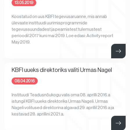
13.05.2019
Koostatud on uus KBFI tegevusaruanne, mis annab
ülevaate instituudi uurimisprogrammide
tegevussuundadest ja peamistest tulemustest
perioodil 2017 kuni mai 2019. Loe edasi: Activity report
May 2019.
KBFI uueks direktoriks valiti Urmas Nagel
08.04.2016
Instituudi Teadusnõukogu valis oma 08. aprilli 2016.a
istungil KBFI uueks direktoriks Urmas Nageli. Urmas
Nageli volitused direktorina algavad 29. aprillil 2016.a ja
kestavad 28. aprillini 2021.a.