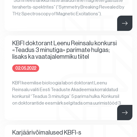
“Sümmeetriarikkumiste avaldumine magnetergastuste
teraherts-spektrites” (“Symmetry Breaking Revealed by
THz Spectroscopy of Magnetic Excitations”).
KBFI doktorant Leenu Reinsalu konkursi
«Teadus 3 minutiga» parimate hulgas;
lisaks ka vaatajalemmiku tiitel
02.05.2022
KBFI keemilise bioloogia labori doktorant Leenu
Reinsalu valiti Eesti Teaduste Akadeemia korraldatud
konkursil “Teadus 3 minutiga” 5 parima hulka. Konkursil
on doktorantide eesmärk selgitada oma uurimistööd 3
Karjäärivõimalused KBFI-s