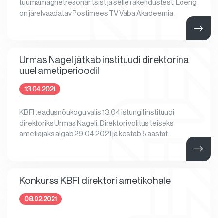
tuumamagnetresonantsist ja selle rakendustest. Loeng
on järelvaadatav Postimees TV Vaba Akadeemia
Urmas Nagel jätkab instituudi direktorina
uuel ametiperioodil
13.04.2021
KBFI teadusnõukogu valis 13.04 istungil instituudi
direktoriks Urmas Nageli. Direktori volitus teiseks
ametiajaks algab 29.04.2021 ja kestab 5 aastat.
Konkurss KBFI direktori ametikohale
08.02.2021