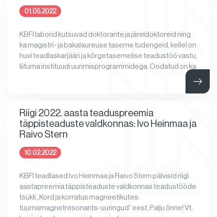
01.05.2022
KBFI laborid kutsuvad doktorante ja järeldoktoreid ning
ka magistri- ja bakalaureuse taseme tudengeid, kellel on
huvi teadlaskarjääri ja kõrgetasemelise teadustöö vastu,
liituma instituudi uurimisprogrammidega. Oodatud on ka
Riigi 2022. aasta teaduspreemia
täppisteaduste valdkonnas: Ivo Heinmaa ja
Raivo Stern
10.02.2022
KBFI teadlased Ivo Heinmaa ja Raivo Stern pälvisid riigi
aastapreemia täppisteaduste valdkonnas teadustööde
tsükli „Kord ja korratus magneetikutes:
tuumamagnetresonants-uuringud“ eest. Palju õnne! Vt.