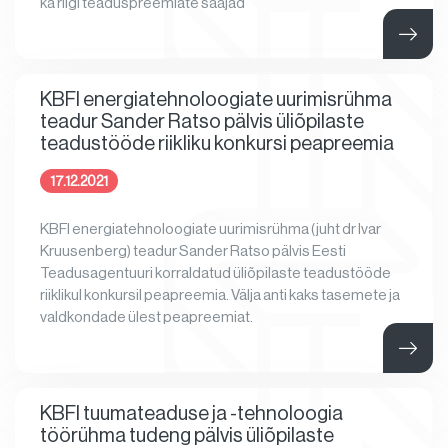
ka riigi teaduspreemiate saajad
KBFI energiatehnoloogiate uurimisrühma
teadur Sander Ratso pälvis üliõpilaste
teadustööde riikliku konkursi peapreemia
17.12.2021
KBFI energiatehnoloogiate uurimisrühma (juht dr Ivar
Kruusenberg) teadur Sander Ratso pälvis Eesti
Teadusagentuuri korraldatud üliõpilaste teadustööde
riiklikul konkursil peapreemia. Välja anti kaks tasemete ja
valdkondade ülest peapreemiat.
KBFI tuumateaduse ja -tehnoloogia
töörühma tudeng pälvis üliõpilaste