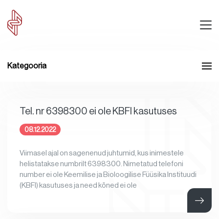
Kategooria
Tel. nr 6398300 ei ole KBFI kasutuses
08.12.2022
Viimasel ajal on sagenenud juhtumid, kus inimestele
helistatakse numbrilt 6398300. Nimetatud telefoni
number ei ole Keemilise ja Bioloogilise Füüsika Instituudi
(KBFI) kasutuses ja need kõned ei ole