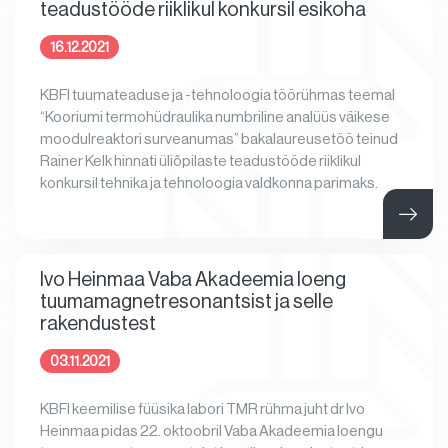
teadustööde riiklikul konkursil esikoha
16.12.2021
KBFI tuumateaduse ja -tehnoloogia töörühmas teemal
“Kooriumi termohüdraulika numbriline analüüs väikese
moodulreaktori surveanumas” bakalaureusetöö teinud
Rainer Kelk hinnati üliõpilaste teadustööde riiklikul
konkursil tehnika ja tehnoloogia valdkonna parimaks.
Ivo Heinmaa Vaba Akadeemia loeng
tuumamagnetresonantsist ja selle
rakendustest
03.11.2021
KBFI keemilise füüsika labori TMR rühma juht dr Ivo
Heinmaa pidas 22. oktoobril Vaba Akadeemia loengu