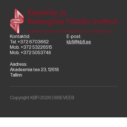
Kontaktid:
E-post:
Tel. +372 6703662
kbfi@kbfi.ee
Mob. +372 53226515
Mob. +372 5053748
Aadress:
Akadeemia tee 23, 12618
Tallinn
Copyright KBFI 2026 |
SISEVEEB