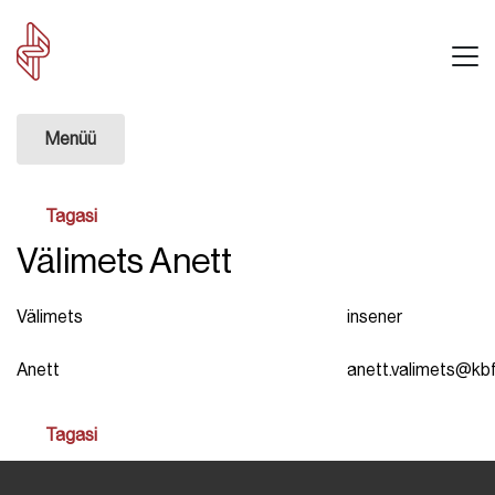
Menüü
Tagasi
Välimets Anett
Välimets
insener
Anett
anett.valimets@kbf
Tagasi