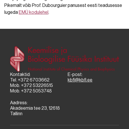
Pikemalt võib Prof. Dubourguier panusest eesti teadusesse
lugeda
EMÜ kodulehel
.
Kontaktid:
E-post:
Tel. +372 6703662
kbfi@kbfi.ee
Mob. +372 53226515
Mob. +372 5053748
Aadress:
Akadeemia tee 23, 12618
Tallinn