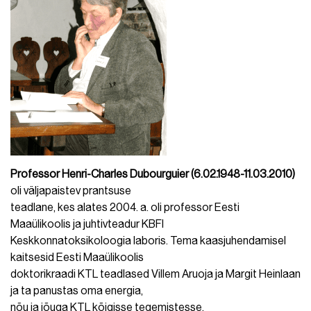
Professor Henri-Charles Dubourguier (6.02.1948-11.03.2010)
oli väljapaistev prantsuse
teadlane, kes alates 2004. a. oli professor Eesti
Maaülikoolis ja juhtivteadur KBFI
Keskkonnatoksikoloogia laboris. Tema kaasjuhendamisel
kaitsesid Eesti Maaülikoolis
doktorikraadi KTL teadlased Villem Aruoja ja Margit Heinlaan
ja ta panustas oma energia,
nõu ja jõuga KTL kõigisse tegemistesse.