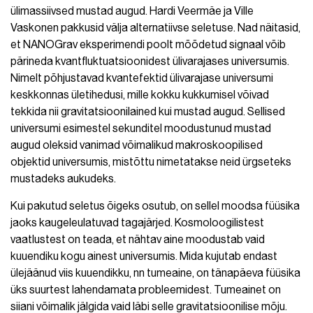
ülimassiivsed mustad augud. Hardi Veermäe ja Ville
Vaskonen pakkusid välja alternatiivse seletuse. Nad näitasid,
et NANOGrav eksperimendi poolt mõõdetud signaal võib
pärineda kvantfluktuatsioonidest ülivarajases universumis.
Nimelt põhjustavad kvantefektid ülivarajase universumi
keskkonnas ületihedusi, mille kokku kukkumisel võivad
tekkida nii gravitatsioonilained kui mustad augud. Sellised
universumi esimestel sekunditel moodustunud mustad
augud oleksid vanimad võimalikud makroskoopilised
objektid universumis, mistõttu nimetatakse neid ürgseteks
mustadeks aukudeks.
Kui pakutud seletus õigeks osutub, on sellel moodsa füüsika
jaoks kaugeleulatuvad tagajärjed. Kosmoloogilistest
vaatlustest on teada, et nähtav aine moodustab vaid
kuuendiku kogu ainest universumis. Mida kujutab endast
ülejäänud viis kuuendikku, nn tumeaine, on tänapäeva füüsika
üks suurtest lahendamata probleemidest. Tumeainet on
siiani võimalik jälgida vaid läbi selle gravitatsioonilise mõju.