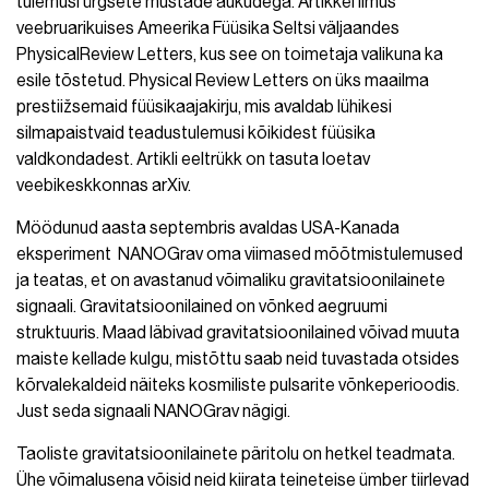
tulemusi ürgsete mustade aukudega. Artikkel ilmus
veebruarikuises Ameerika Füüsika Seltsi väljaandes
PhysicalReview Letters, kus see on toimetaja valikuna ka
esile tõstetud. Physical Review Letters on üks maailma
prestiižsemaid füüsikaajakirju, mis avaldab lühikesi
silmapaistvaid teadustulemusi kõikidest füüsika
valdkondadest. Artikli eeltrükk on tasuta loetav
veebikeskkonnas arXiv.
Möödunud aasta septembris avaldas USA-Kanada
eksperiment NANOGrav oma viimased mõõtmistulemused
ja teatas, et on avastanud võimaliku gravitatsioonilainete
signaali. Gravitatsioonilained on võnked aegruumi
struktuuris. Maad läbivad gravitatsioonilained võivad muuta
maiste kellade kulgu, mistõttu saab neid tuvastada otsides
kõrvalekaldeid näiteks kosmiliste pulsarite võnkeperioodis.
Just seda signaali NANOGrav nägigi.
Taoliste gravitatsioonilainete päritolu on hetkel teadmata.
Ühe võimalusena võisid neid kiirata teineteise ümber tiirlevad