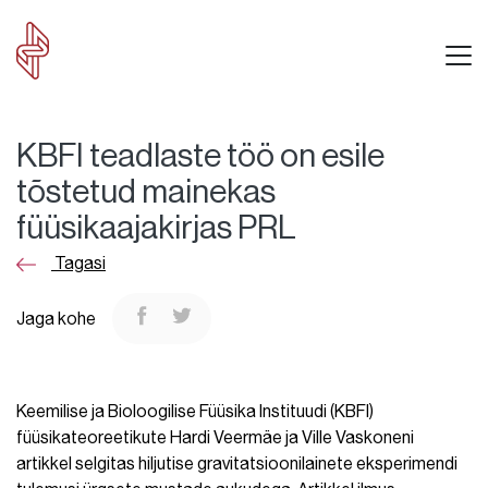
KBFI teadlaste töö on esile
tõstetud mainekas
füüsikaajakirjas PRL
Tagasi
Jaga kohe
Keemilise ja Bioloogilise Füüsika Instituudi (KBFI)
füüsikateoreetikute Hardi Veermäe ja Ville Vaskoneni
artikkel selgitas hiljutise gravitatsioonilainete eksperimendi