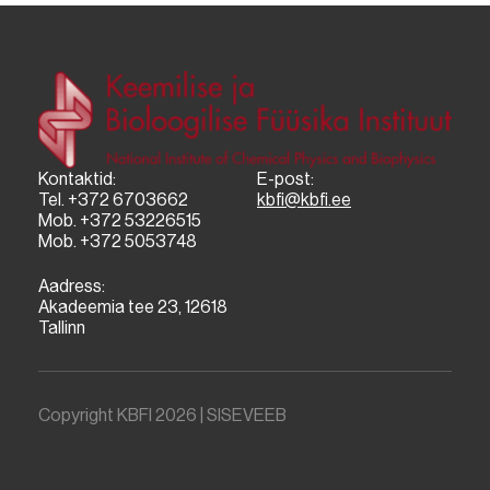
Kontaktid:
E-post:
Tel. +372 6703662
kbfi@kbfi.ee
Mob. +372 53226515
Mob. +372 5053748
Aadress:
Akadeemia tee 23, 12618
Tallinn
Copyright KBFI 2026 |
SISEVEEB