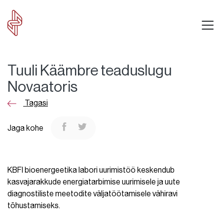
Tuuli Käämbre teaduslugu
Novaatoris
Tagasi
Jaga kohe
KBFI bioenergeetika labori uurimistöö keskendub
kasvajarakkude energiatarbimise uurimisele ja uute
diagnostiliste meetodite väljatöötamisele vähiravi
tõhustamiseks.