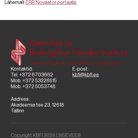
Lähemalt
ERR Novaator portaalis
.
Kontaktid:
E-post:
Tel. +372 6703662
kbfi@kbfi.ee
Mob. +372 53226515
Mob. +372 5053748
Aadress:
Akadeemia tee 23, 12618
Tallinn
Copyright KBFI 2026 |
SISEVEEB