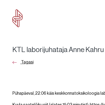
KTL laborijuhataja Anne Kahru 
Tagasi
Pühapäeval, 22.06 käis keskkonnatoksikoloogia labo
Kuula saatelõiku siit (alates 15:03 minutist):
https://