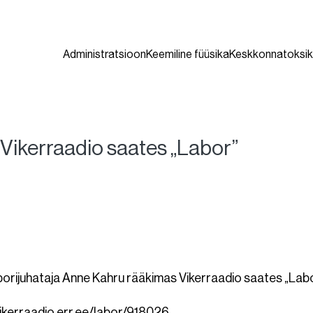
Administratsioon
Keemiline füüsika
Keskkonnatoksik
Vikerraadio saates „Labor”
rijuhataja Anne Kahru rääkimas Vikerraadio saates „Labor
vikerraadio.err.ee/labor/918026