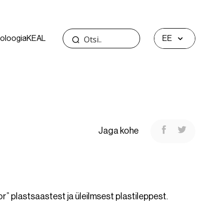
oloogia
KEAL
EE
Jaga kohe
” plastsaastest ja üleilmsest plastileppest.