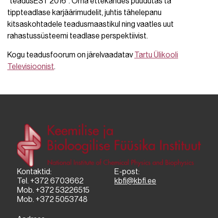
“teadusEST 2016”. Oma ettekandes puudutas ta
tippteadlase karjäärimudelit, juhtis tähelepanu
kitsaskohtadele teadusmaastikul ning vaatles uut
rahastussüsteemi teadlase perspektiivist.
Kogu teadusfoorum on järelvaadatav
Tartu Ülikooli
Televisioonist
.
Kontaktid:
E-post:
Tel. +372 6703662
kbfi@kbfi.ee
Mob. +372 53226515
Mob. +372 5053748